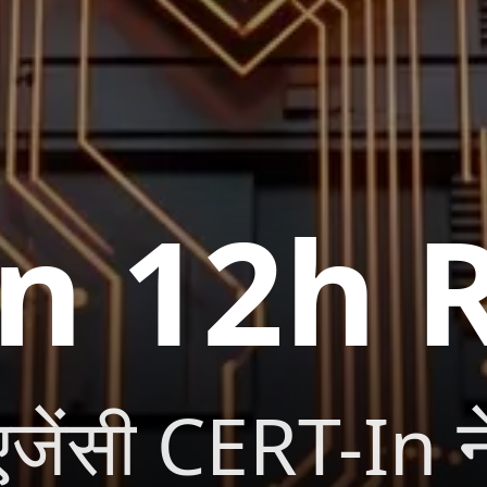
n 12h 
ेंसी CERT-In ने 