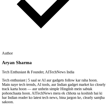
Author
Aryan Sharma
Tech Enthusiast & Founder, AITechNews India
Tech enthusiast | 5 saal se AI aur gadgets follow kar raha hoon.
Main naye tech trends, AI tools, aur Indian gadget market ko closely
track karta hoon — aur unhein simple Hinglish mein sabtak
pohonchaata hoon. AITechNews mera ek chhota sa koshish hai ki
har Indian reader ko latest tech news, bina jargon ke, clearly samjha
sakoon.