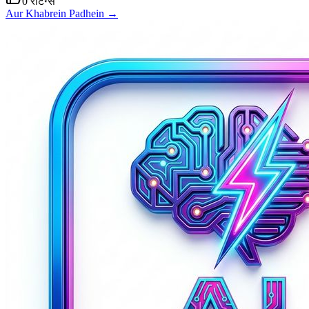
0
रेटिंग्स
Aur Khabrein Padhein →