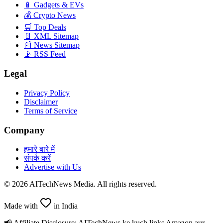
📱 Gadgets & EVs
💰 Crypto News
🛒 Top Deals
📄 XML Sitemap
📰 News Sitemap
📡 RSS Feed
Legal
Privacy Policy
Disclaimer
Terms of Service
Company
हमारे बारे में
संपर्क करें
Advertise with Us
©
2026
AITechNews Media. All rights reserved.
Made with
in India
📢 Affiliate Disclosure:
AITechNews ke kuch links
Amazon
aur