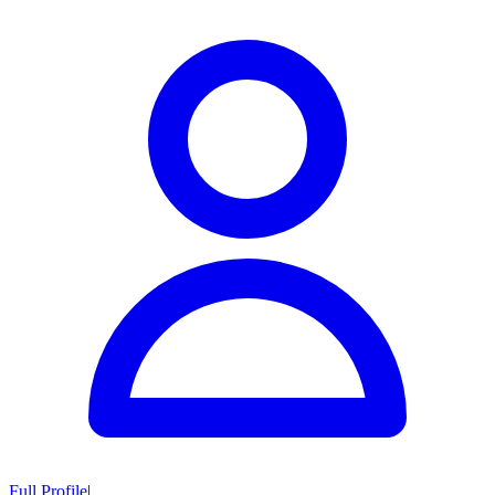
Full Profile
|