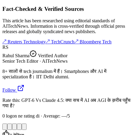
Fact-Checked & Verified Sources
This article has been researched using editorial standards of
AITechNews. Information is cross-verified through official press
releases and globally syndicated news publishers.
↗ Reuters Technology
↗ TechCrunch
↗ Bloomberg Tech
RS
Rahul Sharma
Verified Author
Senior Tech Editor
· AITechNews
8+ सालों से tech journalism में हैं। Smartphones और AI में
specialization है। IIT Delhi alumni.
Follow
Rate this: GPT-6 Vs Claude 4.5: क्या सच में AI अब AGI के क़रीब पहुँच
गया है?
0
logon ne rating di · Average:
—
/5