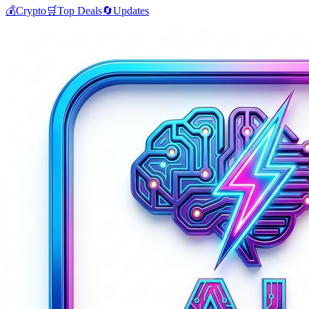
💰
Crypto
🛒
Top Deals
🔄
Updates