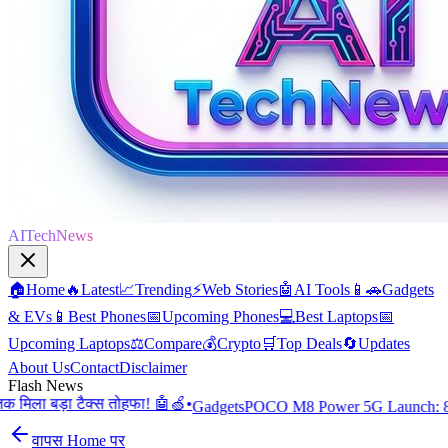
AITechNews
🏠
Home
🔥
Latest
📈
Trending
⚡
Web Stories
🤖
AI Tools
📱🚗
Gadgets
& EVs
📱
Best Phones
📅
Upcoming Phones
💻
Best Laptops
📅
Upcoming Laptops
⚖️
Compare
💰
Crypto
🛒
Top Deals
🔄
Updates
About Us
Contact
Disclaimer
Flash News
ा टैक्स तोहफा! 🤖🍏
•
Gadgets
POCO M8 Power 5G Launch: 8000mAh बैट
वापस Home पर