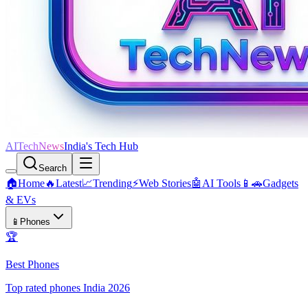
AITechNews
India's Tech Hub
Search
🏠
Home
🔥
Latest
📈
Trending
⚡
Web Stories
🤖
AI Tools
📱🚗
Gadgets
& EVs
📱
Phones
🏆
Best Phones
Top rated phones India 2026