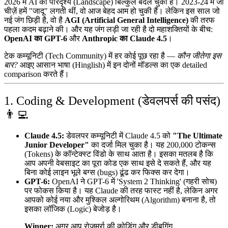
2026 में AI का परिदृश्य (Landscape) बिल्कुल बदल चुका है। 2023-24 में जो
चीज़ें हमें "जादू" लगती थीं, वो आज बेहद आम हो चुकी हैं। लेकिन इस साल जो
नई जंग छिड़ी है, वो है
AGI (Artificial General Intelligence)
की तरफ
पहला कदम बढ़ाने की। और यह जंग लड़ी जा रही है दो महाशक्तियों के बीच:
OpenAI का GPT-6
और
Anthropic का Claude 4.5
।
टेक कम्यूनिटी (Tech Community) में हर कोई पूछ रहा है —
कौन जीतेगा इस
बार?
आइए आसान भाषा (Hinglish) में इन दोनों मॉडल्स का एक detailed
comparison करते हैं।
1. Coding & Development (डेवलपर्स की पसंद)
👨‍💻
Claude 4.5:
डेवलपर कम्यूनिटी में Claude 4.5 को
"The Ultimate
Junior Developer"
का दर्जा मिल चुका है। यह 200,000 टोकन्स
(Tokens) के कॉन्टेक्स्ट विंडो के साथ आता है। इसका मतलब है कि
आप अपनी वेबसाइट का पूरा कोड एक साथ इसे दे सकते हैं, और यह
बिना कोई लाइन भूले बग्स (bugs) ढूंढ कर फिक्स कर देगा।
GPT-6:
OpenAI ने GPT-6 में 'System 2 Thinking' (गहरी सोच)
पर फोकस किया है। यह Claude की तरह फास्ट नहीं है, लेकिन अगर
आपको कोई नया और मुश्किल अल्गोरिथम (Algorithm) बनाना है, तो
इसका लॉजिक (Logic) बेजोड़ है।
Winner:
अगर आप रोज़मर्रा की कोडिंग और डीबगिंग