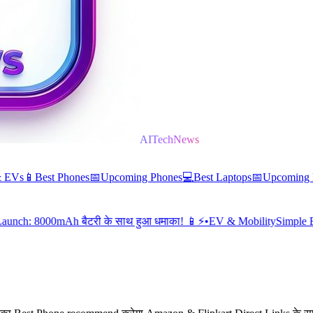
AITechNews
& EVs
📱
Best Phones
📅
Upcoming Phones
💻
Best Laptops
📅
Upcoming 
00mAh बैटरी के साथ हुआ धमाका! 📱⚡
•
EV & Mobility
Simple Energy Si