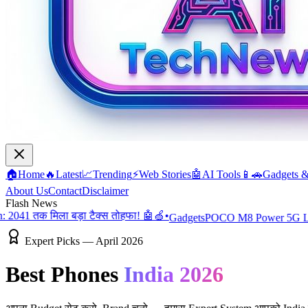
🏠
Home
🔥
Latest
📈
Trending
⚡
Web Stories
🤖
AI Tools
📱🚗
Gadgets 
About Us
Contact
Disclaimer
Flash News
 मिला बड़ा टैक्स तोहफा! 🤖🍏
•
Gadgets
POCO M8 Power 5G Launch: 80
Expert Picks — April 2026
Best Phones
India 2026