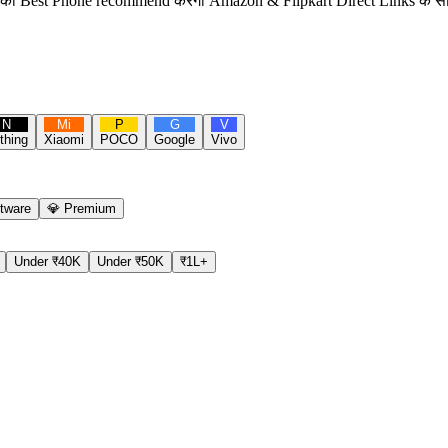
 का Best Phone recommend करेगा Amazon & Flipkart Direct Links के 
N
Mi
P
G
V
thing
Xiaomi
POCO
Google
Vivo
tware
💎 Premium
Under ₹40K
Under ₹50K
₹1L+