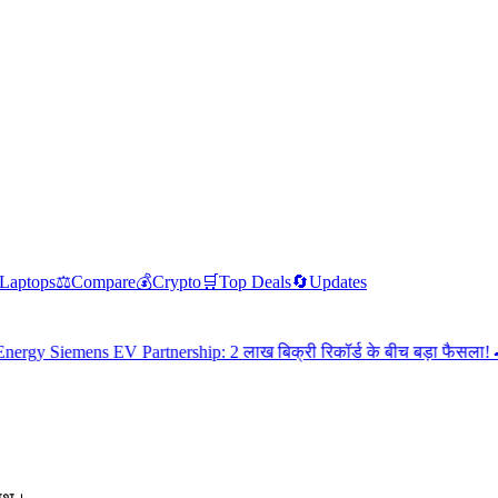
Laptops
⚖️
Compare
💰
Crypto
🛒
Top Deals
🔄
Updates
AI
A
emens EV Partnership: 2 लाख बिक्री रिकॉर्ड के बीच बड़ा फैसला! 🚗⚡
•