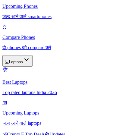
Upcoming Phones
जल्द आने वाले smartphones
⚖️
Compare Phones
दो phones को compare करें
💻
Laptops
🏆
Best Laptops
Top rated laptops India 2026
📅
Upcoming Laptops
जल्द आने वाले laptops
💰
Crypto
🛒
Top Deals
🔄
Updates