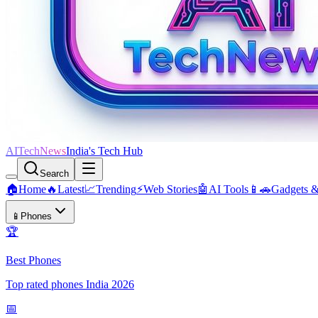
AITechNews
India's Tech Hub
Search
🏠
Home
🔥
Latest
📈
Trending
⚡
Web Stories
🤖
AI Tools
📱🚗
Gadgets 
📱
Phones
🏆
Best Phones
Top rated phones India 2026
📅