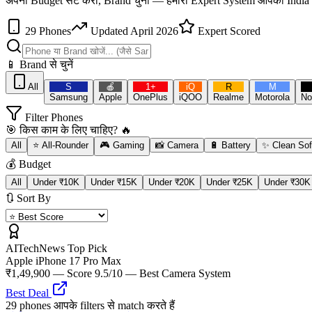
अपना Budget सेट करो, Brand चुनो — हमारा Expert System आपको India
29
Phones
Updated April 2026
Expert Scored
📱 Brand से चुनें
All
S
🍎
1+
iQ
R
M
Samsung
Apple
OnePlus
iQOO
Realme
Motorola
No
Filter Phones
🎯 किस काम के लिए चाहिए? 🔥
All
⭐ All-Rounder
🎮 Gaming
📸 Camera
🔋 Battery
✨ Clean Sof
💰 Budget
All
Under ₹10K
Under ₹15K
Under ₹20K
Under ₹25K
Under ₹30K
🔃 Sort By
AITechNews Top Pick
Apple iPhone 17 Pro Max
₹1,49,900
— Score
9.5
/10 —
Best Camera System
Best Deal
29
phones
आपके filters से match करते हैं